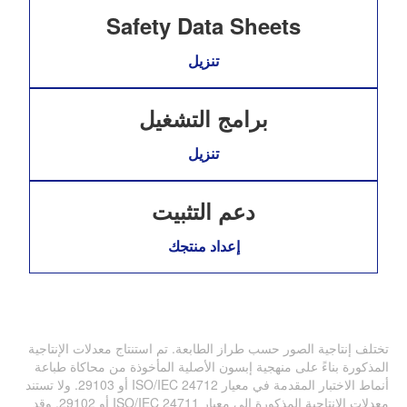
Safety Data Sheets
تنزيل
برامج التشغيل
تنزيل
دعم التثبيت
إعداد منتجك
تختلف إنتاجية الصور حسب طراز الطابعة. تم استنتاج معدلات الإنتاجية
المذكورة بناءً على منهجية إبسون الأصلية المأخوذة من محاكاة طباعة
أنماط الاختبار المقدمة في معيار ISO/IEC 24712 أو 29103. ولا تستند
معدلات الإنتاجية المذكورة إلى معيار ISO/IEC 24711 أو 29102. وقد