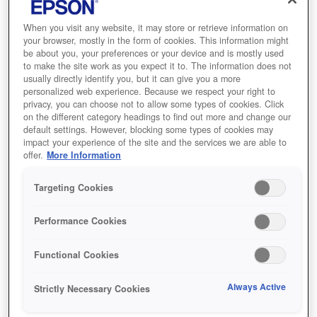
When you visit any website, it may store or retrieve information on
your browser, mostly in the form of cookies. This information might
be about you, your preferences or your device and is mostly used
to make the site work as you expect it to. The information does not
usually directly identify you, but it can give you a more
personalized web experience. Because we respect your right to
privacy, you can choose not to allow some types of cookies. Click
on the different category headings to find out more and change our
default settings. However, blocking some types of cookies may
impact your experience of the site and the services we are able to
offer.
More Information
SKU
:
C13T09C34A
108 EcoTank Magenta
Targeting Cookies
ink bottle
Performance Cookies
احصل على حل طباعة بتكلفة منخفضة
Functional Cookies
جدًا لطباعة الكثير من الصور بجودة مميزة
ودقة تحاكي الطبيعة
Always Active
Strictly Necessary Cookies
أحبار سائلة صبغية من ستة ألوان