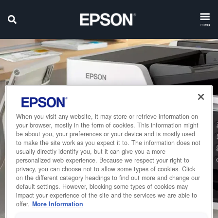
menu
When you visit any website, it may store or retrieve information on
your browser, mostly in the form of cookies. This information might
be about you, your preferences or your device and is mostly used
to make the site work as you expect it to. The information does not
usually directly identify you, but it can give you a more
personalized web experience. Because we respect your right to
privacy, you can choose not to allow some types of cookies. Click
on the different category headings to find out more and change our
default settings. However, blocking some types of cookies may
impact your experience of the site and the services we are able to
offer.
More Information