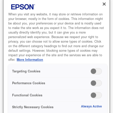
When you visit any website, it may store or retrieve information on
أين تشتري
your browser, mostly in the form of cookies. This information might
be about you, your preferences or your device and is mostly used
to make the site work as you expect it to. The information does not
usually directly identify you, but it can give you a more
personalized web experience. Because we respect your right to
privacy, you can choose not to allow some types of cookies. Click
on the different category headings to find out more and change our
default settings. However, blocking some types of cookies may
المميزات
impact your experience of the site and the services we are able to
offer.
More Information
Targeting Cookies
تقنية التصوير ودقة 4K الحاصلة
على براءة اختراع
Performance Cookies
جودة صورة فائقة بدقة 4K توفر تجربة آسرة
Functional Cookies
Always Active
Strictly Necessary Cookies