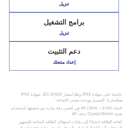
تنزيل
برامج التشغيل
تنزيل
دعم التثبيت
إعداد منتجك
حاصلة على شهادة IP5X وفقًا لمعيار IEC 60529. شهادة IP5X
1
هيللمحرك البصري ووحدة مصدر الإضاءة.
الدقة 4K (3840 × 2160) هي أقصى دقة مادية يتم تحقيقها باستخدام
2
تقنية Crystal Motion بدقة4K.
كفاءة الطاقة استنادًا إلى بيانات استهلاك الطاقة المتاحة للجمهور
للمنتجات المماثلة الرائدة في السوق. يُفترض وجود تخفيضات في