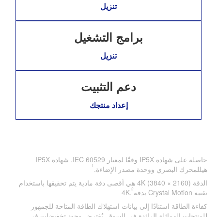
تنزيل
برامج التشغيل
تنزيل
دعم التثبيت
إعداد منتجك
حاصلة على شهادة IP5X وفقًا لمعيار IEC 60529. شهادة IP5X
1
هيللمحرك البصري ووحدة مصدر الإضاءة.
الدقة 4K (3840 × 2160) هي أقصى دقة مادية يتم تحقيقها باستخدام
2
تقنية Crystal Motion بدقة4K.
كفاءة الطاقة استنادًا إلى بيانات استهلاك الطاقة المتاحة للجمهور
للمنتجات المماثلة الرائدة في السوق. يُفترض وجود تخفيضات في