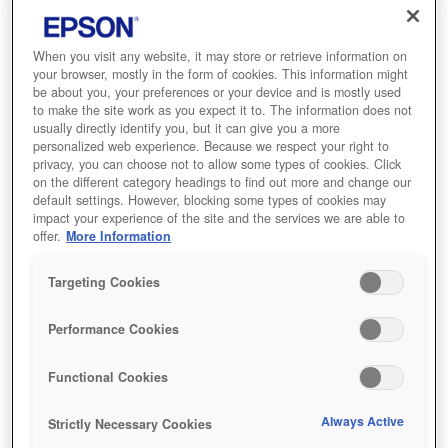
When you visit any website, it may store or retrieve information on
أين تشتري
your browser, mostly in the form of cookies. This information might
be about you, your preferences or your device and is mostly used
to make the site work as you expect it to. The information does not
usually directly identify you, but it can give you a more
personalized web experience. Because we respect your right to
privacy, you can choose not to allow some types of cookies. Click
on the different category headings to find out more and change our
default settings. However, blocking some types of cookies may
المميزات
impact your experience of the site and the services we are able to
offer.
More Information
Targeting Cookies
تقنية التصوير ودقة 4K الحاصلة
على براءة اختراع
Performance Cookies
جودة صورة فائقة بدقة 4K توفر تجربة آسرة
Functional Cookies
Always Active
Strictly Necessary Cookies