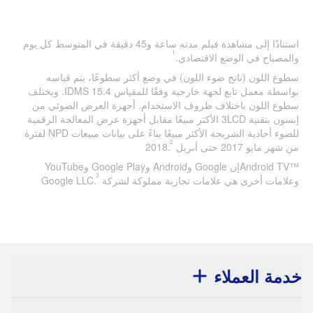
استنادًا إلى مشاهدة فيلم مدته ساعة و45 دقيقة في المتوسط كل يوم
1
والمصباح في الوضع الاقتصادي.
سطوع اللون (ناتج ضوء اللون) في وضع أكثر سطوعًا، يتم قياسه
بواسطة معمل تابع لجهة خارجية وفقًا للمقياس IDMS 15.4. ويختلف
سطوع اللون باختلاف ظروف الاستخدام. أجهزة العرض الضوئي من
إبسون بتقنية 3LCD الأكثر مبيعًا مقابل أجهزة عرض المعالجة الرقمية
للضوء أحادية الشريحة الأكثر مبيعًا بناءً على بيانات مبيعات NPD لفترة
2
من شهر مايو 2017 حتى أبريل 2018.
™Android TVإن Google وAndroid وGoogle Play وYouTube
3
وعلامات أخرى هي علامات تجارية مملوكة لشركة Google LLC.
خدمة العملاء