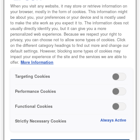
‏جهاز عرض مع وضوح عالي كامل 1080p
When you visit any website, it may store or retrieve information on
your browser, mostly in the form of cookies. This information might
سطوع 3000 لومن
be about you, your preferences or your device and is mostly used
to make the site work as you expect it to. The information does not
Android TV‎
usually directly identify you, but it can give you a more
personalized web experience. Because we respect your right to
privacy, you can choose not to allow some types of cookies. Click
on the different category headings to find out more and change our
default settings. However, blocking some types of cookies may
Find support
impact your experience of the site and the services we are able to
offer.
More Information
Targeting Cookies
Performance Cookies
المميزات
Functional Cookies
Always Active
Strictly Necessary Cookies
استمتع بتجربة المشاهدة على
الشاشة الكبيرة