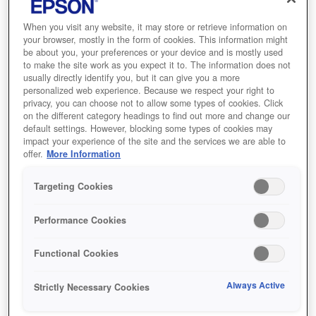
When you visit any website, it may store or retrieve information on
your browser, mostly in the form of cookies. This information might
be about you, your preferences or your device and is mostly used
أين تشتري
to make the site work as you expect it to. The information does not
usually directly identify you, but it can give you a more
personalized web experience. Because we respect your right to
privacy, you can choose not to allow some types of cookies. Click
on the different category headings to find out more and change our
default settings. However, blocking some types of cookies may
impact your experience of the site and the services we are able to
offer.
More Information
المميزات
Targeting Cookies
Performance Cookies
شاشة بمعدل سطوع 4,200 لومن
ونسبة تباين 16,000:1
Functional Cookies
تقنية 3LCD مع انبعاث الضوء الملون والأبيض بمعدلٍ
Always Active
Strictly Necessary Cookies
عالٍ على نحو متساوٍ