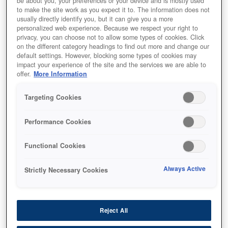
be about you, your preferences or your device and is mostly used
to make the site work as you expect it to. The information does not
الخبز والطهي
usually directly identify you, but it can give you a more
personalized web experience. Because we respect your right to
privacy, you can choose not to allow some types of cookies. Click
التأمل الواعي
on the different category headings to find out more and change our
default settings. However, blocking some types of cookies may
impact your experience of the site and the services we are able to
offer.
More Information
Targeting Cookies
Performance Cookies
لعبة الذاكرة من إبسون
Functional Cookies
Always Active
Strictly Necessary Cookies
قم بالتحميل
Reject All