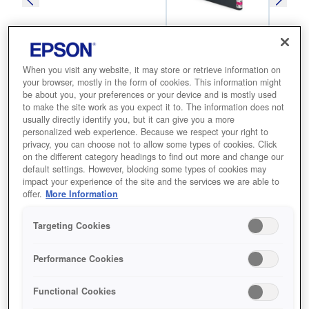
When you visit any website, it may store or retrieve information on
SKU
:
C13T02Q300
your browser, mostly in the form of cookies. This information might
be about you, your preferences or your device and is mostly used
WorkForce Enterprise
to make the site work as you expect it to. The information does not
WF-C20600 Magenta Ink
usually directly identify you, but it can give you a more
personalized web experience. Because we respect your right to
privacy, you can choose not to allow some types of cookies. Click
تتميز هذه الأحبار بأنها عالية الإنتاجية، مما
on the different category headings to find out more and change our
default settings. However, blocking some types of cookies may
يقلل من التدخلات ويوفر المال. وقد تم
impact your experience of the site and the services we are able to
تحسينها للطباعة على الورق العادي، فهي
offer.
More Information
مثالية للاستخدام المكتبي.
Targeting Cookies
حبر صبغي يدوم
Performance Cookies
تطور عالٍ للألوان
جودة ممتازة
Functional Cookies