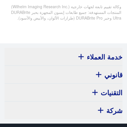
وكالة تقييم تابعة لجهات خارجية (Wilhelm Imaging Research Inc.‎)
المنتجات المستهدفة: جميع طابعات إبسون المجهزة بحبر DURABrite
Ultra وحبر DURABrite Pro (طرازات الألوان، والأبيض والأسود).
خدمة العملاء
قانوني
التقنيات
شركة