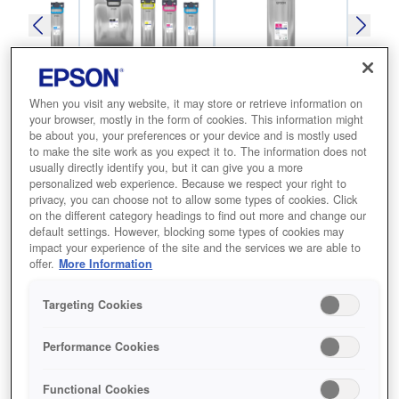
When you visit any website, it may store or retrieve information on
your browser, mostly in the form of cookies. This information might
be about you, your preferences or your device and is mostly used
to make the site work as you expect it to. The information does not
SKU
:
C13T05B340
usually directly identify you, but it can give you a more
WorkForce Pro WF-
personalized web experience. Because we respect your right to
privacy, you can choose not to allow some types of cookies. Click
C879R Magenta XXL Ink
on the different category headings to find out more and change our
default settings. However, blocking some types of cookies may
Supply Unit
impact your experience of the site and the services we are able to
offer.
More Information
تتميز هذه الأحبار بأنها عالية الإنتاجية، مما
Targeting Cookies
يقلل من التدخلات ويوفر المال. وقد تم
تحسينها للطباعة على الورق العادي، فهي
Performance Cookies
مثالية للاستخدام المكتبي.
Functional Cookies