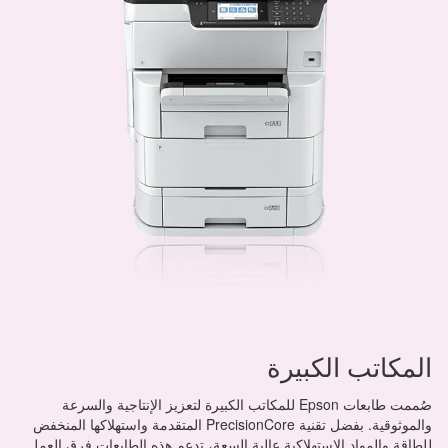
المكاتب الكبيرة
صُممت طابعات Epson للمكاتب الكبيرة لتعزيز الإنتاجية والسرعة
والموثوقية. بفضل تقنية PrecisionCore المتقدمة واستهلاكها المنخفض
للطاقة والمواد الاستهلاكية عالية السعة، تدعم هذه الطابعات فرق العمل