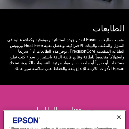
الطابعات
صُممت طابعات Epson لتقدم جودة استثنائية وموثوقية وكفاءة عالية في
المنزل والمكتب والبيئات الاحترافية. وبفضل تقنية Heat-Free ورؤوس
الطباعة المتقدمة PrecisionCore، توفر هذه الطابعات أداءً سريعاً
واستهلاكاً منخفضاً للطاقة ونتائج فائقة الدقة باستمرار. سواء كنت تطبع
مستندات أو صوراً أو ملصقات أو مواد مرئية بالتنسيقات الكبيرة، تمنحك
Epson الأدوات اللازمة للإبداع بثقة والحفاظ على سلاسة سير عملك.
مجموعتنا من الطابعات
When you visit any website, it may store or retrieve information on