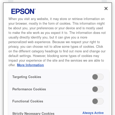
Full HD 1080p, 240Hz refresh rate
تقنية 3LCD
When you visit any website, it may store or retrieve information on
your browser, mostly in the form of cookies. This information might
be about you, your preferences or your device and is mostly used
to make the site work as you expect it to. The information does not
usually directly identify you, but it can give you a more
Find support
personalized web experience. Because we respect your right to
privacy, you can choose not to allow some types of cookies. Click
on the different category headings to find out more and change our
default settings. However, blocking some types of cookies may
impact your experience of the site and the services we are able to
offer.
More Information
المميزات
Targeting Cookies
Performance Cookies
صور Full HD بدون توصيلات،
Functional Cookies
معدل تحديث 240 هرتز
Always Active
Strictly Necessary Cookies