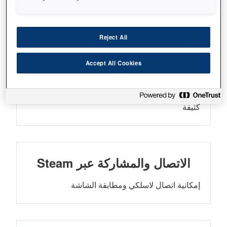
تقنية 3LCD مع انبعاث الضوء الملون والأبيض بمعدلٍ
عالٍ على نحو متساوٍ
Reject All
Accept All Cookies
نسبة تباين من 16,000:1
درجات داكنة وغنية من اللون الأسود ومناطق ظلال
كثيفة
الاتصال والمشاركة عبر Steam
إمكانية اتصال لاسلكي ومطابقة الشاشة