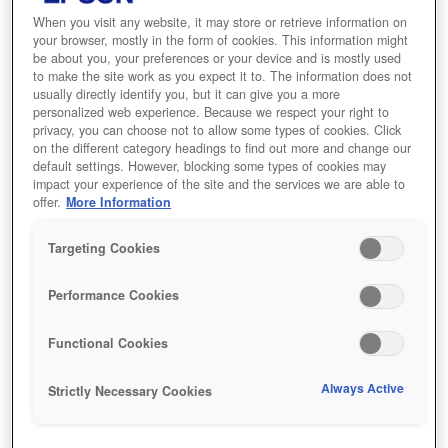
وظيفة العرض المتعدد
When you visit any website, it may store or retrieve information on
your browser, mostly in the form of cookies. This information might
be about you, your preferences or your device and is mostly used
to make the site work as you expect it to. The information does not
usually directly identify you, but it can give you a more
personalized web experience. Because we respect your right to
Find support
privacy, you can choose not to allow some types of cookies. Click
on the different category headings to find out more and change our
default settings. However, blocking some types of cookies may
impact your experience of the site and the services we are able to
offer.
More Information
Targeting Cookies
المميزات
Performance Cookies
Functional Cookies
سطوع يبلغ 7000 لومن
Always Active
Strictly Necessary Cookies
صور واضحة وألوان زاهية، حتى في الأماكن ذات
الإضاءة الساطعة