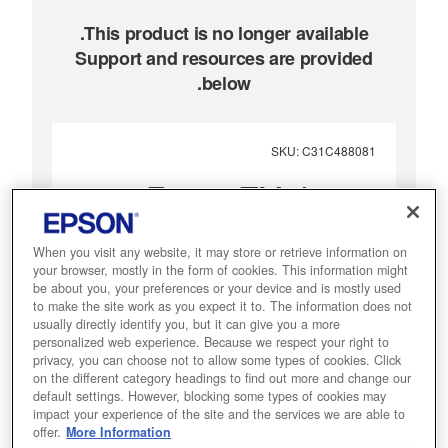
Support and resources are provided
below.
SKU
:
C31C488081
Epson TM-J7100
(081): Serial, w/o PS,
When you visit any website, it may store or retrieve information on
EDG, SJIC6(K),
your browser, mostly in the form of cookies. This information might
be about you, your preferences or your device and is mostly used
SJIC7(R), MICR
to make the site work as you expect it to. The information does not
usually directly identify you, but it can give you a more
personalized web experience. Because we respect your right to
Enjoy fast, smooth operation in
privacy, you can choose not to allow some types of cookies. Click
on the different category headings to find out more and change our
retail or banking with this
default settings. However, blocking some types of cookies may
advanced multi-function inkjet
impact your experience of the site and the services we are able to
offer.
More Information
printer