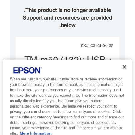
Support and resources are provided
below.
SKU
:
C31CH94132
TM-m50 (132): USB +
Ethernet + NES +
Serial, Black, PS, EU
When you visit any website, it may store or retrieve information on
your browser, mostly in the form of cookies. This information might
be about you, your preferences or your device and is mostly used
صُممت طابعة TM-m50 خصيصًا
to make the site work as you expect it to. The information does not
usually directly identify you, but it can give you a more
لتجار التجزئة الذين يبحثون عن
personalized web experience. Because we respect your right to
طابعة إيصالات أنيقة وصغيرة الحجم
privacy, you can choose not to allow some types of cookies. Click
on the different category headings to find out more and change our
تناسب نظام نقاط البيع الحالي
default settings. However, blocking some types of cookies may
impact your experience of the site and the services we are able to
لديهم.
offer.
More Information